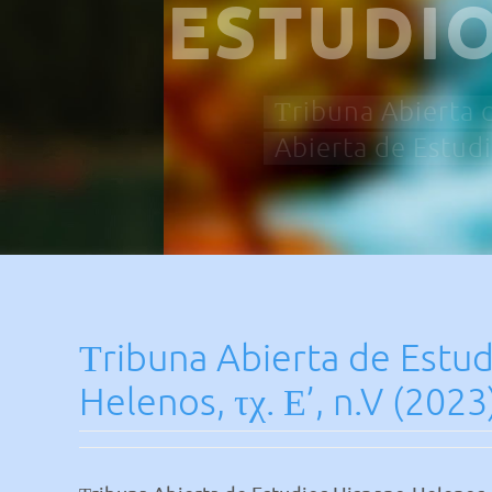
ESTUDI
Τribuna Abierta d
Abierta de Estudi
Τribuna Abierta de Estud
Helenos, τχ. Ε’, n.V (2023