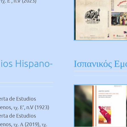
χ. Ε’, n.V (2023)
ios Hispano-
Ισπανικός Εμ
erta de Estudios
nos, τχ. Ε’, n.V (1923)
erta de Estudios
nos, τχ. Α (2019), τχ.