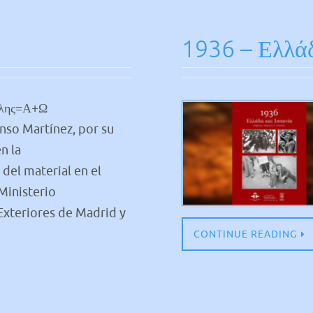
1936 – Ελλάδ
έλης=Α+Ω
onso Martínez, por su
n la
 del material en el
Ministerio
Exteriores de Madrid y
CONTINUE READING