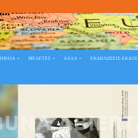
ΒΙΒΛΊΑ
ΜΕΛΈΤΕΣ
ΑΛΛΑ
ΕΚΔΗΛΏΣΕΙΣ-ΕΚΔΌΣΕ
BUNA ABIERT