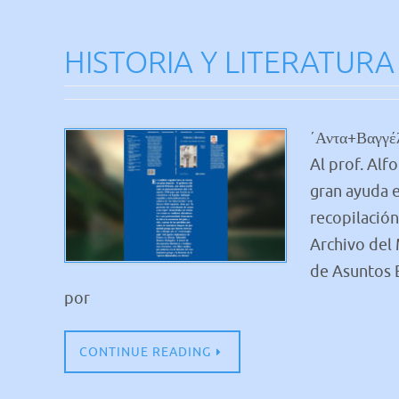
HISTORIA Y LITERATURA
΄Αντα+Βαγγ
Al prof. Alf
gran ayuda e
recopilación
Archivo del 
de Asuntos 
por
CONTINUE READING