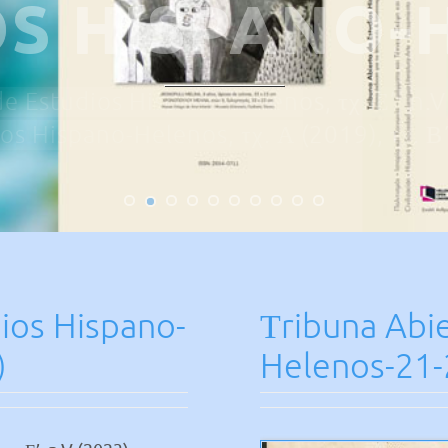
OS HISPANO-
e Estudios Hispano-Helenos, τχ. Ε’, n.
os Hispano-Helenos, τχ. Α (2019), τχ. Β
ios Hispano-
Τribuna Abie
)
Helenos-21-