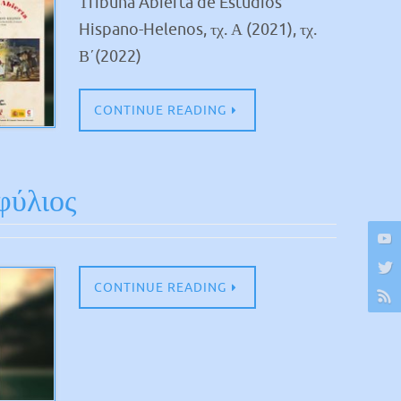
Τribuna Abierta de Estudios
Hispano-Helenos, τχ. Α (2021), τχ.
Β΄(2022)
CONTINUE READING
φύλιος
CONTINUE READING